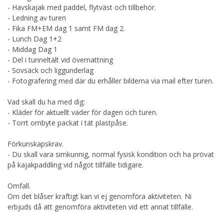
- Havskajak med paddel, flytväst och tillbehör.
- Ledning av turen
- Fika FM+EM dag 1 samt FM dag 2.
- Lunch Dag 1+2
- Middag Dag 1
- Del i tunneltält vid övernattning
- Sovsäck och liggunderlag
- Fotografering med där du erhåller bilderna via mail efter turen.
Vad skall du ha med dig:
- Kläder för aktuellt väder för dagen och turen.
- Torrt ombyte packat i tät plastpåse.
Förkunskapskrav.
- Du skall vara simkunnig, normal fysisk kondition och ha prövat
på kajakpaddling vid något tillfälle tidigare.
Omfall.
Om det blåser kraftigt kan vi ej genomföra aktiviteten. Ni
erbjuds då att genomföra aktiviteten vid ett annat tillfälle.