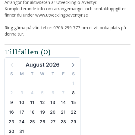
Arrangör för aktiviteten är Utveckling o Äventyr.
Kompletterande info om arrangemanget och kontaktuppgifter
finner du under www.utvecklingoaventyr.se
Ring gärna på vårt tel nr: 0706-299 777 om ni vill boka plats på
denna tur.
Tillfällen
(0)
August 2026
S
M
T
W
T
F
S
1
2
3
4
5
6
7
8
9
10
11
12
13
14
15
16
17
18
19
20
21
22
23
24
25
26
27
28
29
30
31