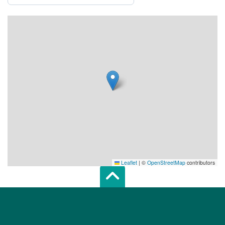
Leaflet
|
©
OpenStreetMap
contributors
Scroll top of 