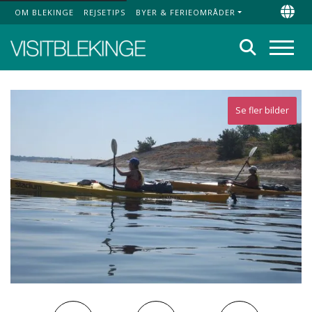
OM BLEKINGE
REJSETIPS
BYER & FERIEOMRÅDER
Top Menu
Chan
Søg
Menu
Se fler bilder