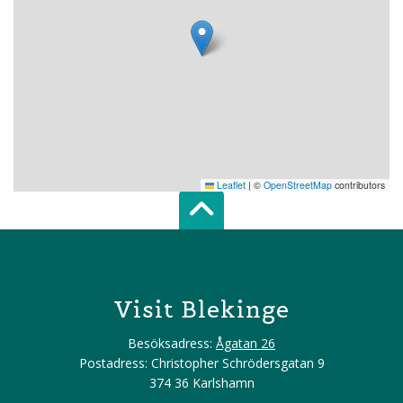
Leaflet
|
©
OpenStreetMap
contributors
Scroll top of 
Visit Blekinge
Besöksadress:
Ågatan 26
Postadress: Christopher Schrödersgatan 9
374 36 Karlshamn