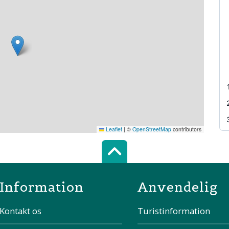
Leaflet
|
©
OpenStreetMap
contributors
Scroll top of 
Information
Anvendelig
Kontakt os
Turistinformation