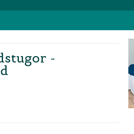
stugor -
nd