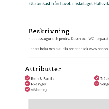
Ett stenkast från havet, i fiskeläget Hälle
Beskrivning
4-bäddsstugor och pentry. Dusch och WC i separat
För att boka och aktuella priser besök www.hanohu
Attributter
Børn & Familie
Trådlö
Ikke ryger
Senget
Afslapning