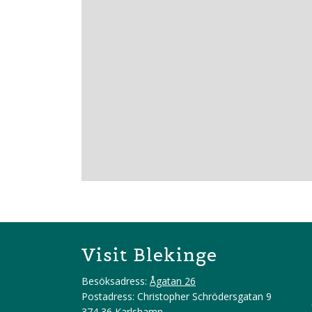
Visit Blekinge
Besöksadress:
Ågatan 26
Postadress: Christopher Schrödersgatan 9
374 36 Karlshamn