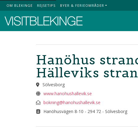
OM BLEKINGE
REJSETIPS
BYER & FERIEOMRÅDER
Top Menu
Hanöhus strand
Hälleviks stra
Sölvesborg
www.hanohushallevik.se
bokning@hanohushallevik.se
Hanöhusvägen 8-10 - 294 72 - Sölvesborg