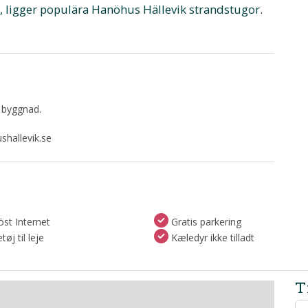
vik, ligger populära Hanöhus Hällevik strandstugor.
 byggnad.
shallevik.se
st Internet
Gratis parkering
øj til leje
Kæledyr ikke tilladt
T