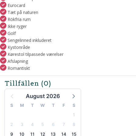
Eurocard
Tæt på naturen
Rökfria rum
Ikke ryger
Golf
Sengelinned inkluderet
Kystonråde
Kørestol tilpassede værelser
Afslapning
Romantiskt
Tillfällen
(0)
August 2026
S
M
T
W
T
F
S
1
2
3
4
5
6
7
8
9
10
11
12
13
14
15