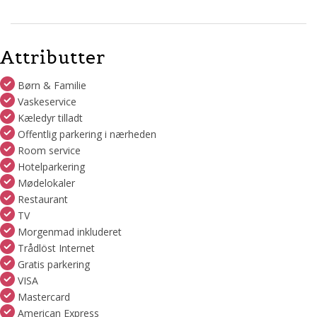
Attributter
Børn & Familie
Vaskeservice
Kæledyr tilladt
Offentlig parkering i nærheden
Room service
Hotelparkering
Mødelokaler
Restaurant
TV
Morgenmad inkluderet
Trådlöst Internet
Gratis parkering
VISA
Mastercard
American Express