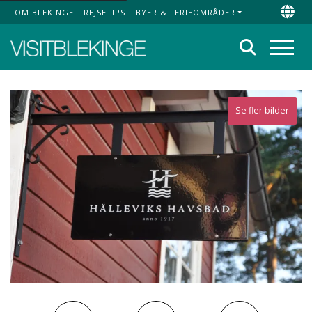
OM BLEKINGE
REJSETIPS
BYER & FERIEOMRÅDER
Top Menu
Chan
Søg
Menu
Se fler bilder