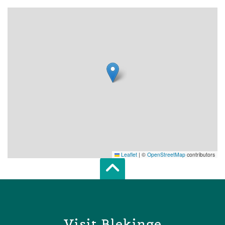
Leaflet
|
©
OpenStreetMap
contributors
Scroll top of 
Visit Blekinge