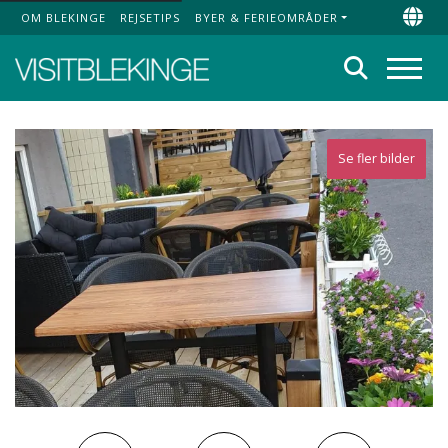
OM BLEKINGE
REJSETIPS
BYER & FERIEOMRÅDER
Top Menu
Chan
Søg
Menu
Se fler bilder