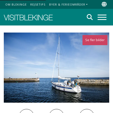
OM BLEKINGE
REJSETIPS
BYER & FERIEOMRÅDER
Top Menu
Chan
Søg
Menu
Se fler bilder