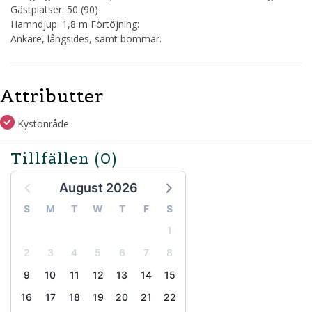
Gästplatser: 50 (90)
Hamndjup: 1,8 m Förtöjning:
Ankare, långsides, samt bommar.
Attributter
Kystonråde
Tillfällen
(0)
August 2026
S
M
T
W
T
F
S
1
2
3
4
5
6
7
8
9
10
11
12
13
14
15
16
17
18
19
20
21
22