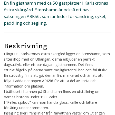
En fin gästhamn med ca 50 gästplatser i Karlskronas
östra skärgård. Stenshamn är också ett nav i
satsningen ARK56, som är leder för vandring, cykel,
paddling och segling.
Beskrivning
Långt ut i Karlskronas östra skärgård ligger ön Stenshamn, som
sitter ihop med ön Utlängan. öarna erbjuder en perfekt
dagsutflykt eller ett par dagar i gästhamnen. Det finns
ett rikt fågelliv på öarna samt möjligheter till bad och friluftsliv.
En strövstig finns att gå, den är fint markerad och är lätt att
följa. Ladda ner appen ARK56 för att ta del av karta och
information om platsen.
I båthuset i hamnen på Stenshamn finns en utställning om
öarnas historia under 1900-talet.
I ”Pelles sjöbod” kan man handla glass, kaffe och lättare
förtäring under sommaren.
Insegling sker i "enslinje" från farvattnen väster om Utlängan.