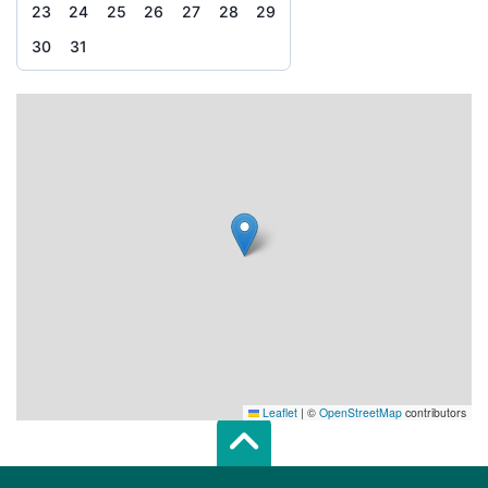
23
24
25
26
27
28
29
30
31
Leaflet
|
©
OpenStreetMap
contributors
Scroll top of 