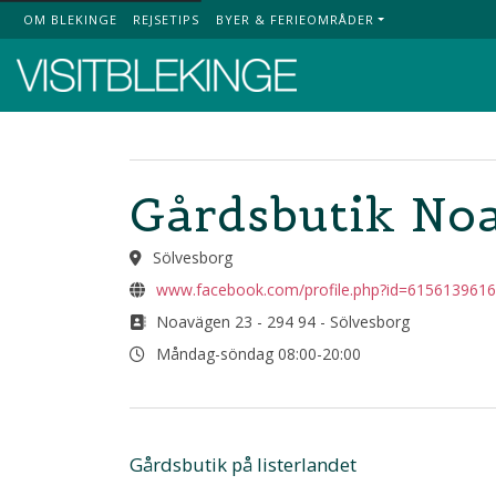
OM BLEKINGE
REJSETIPS
BYER & FERIEOMRÅDER
Top Menu
Gårdsbutik No
Sölvesborg
www.facebook.com/profile.php?id=615613961
Noavägen 23 - 294 94 - Sölvesborg
Måndag-söndag 08:00-20:00
Gårdsbutik på listerlandet