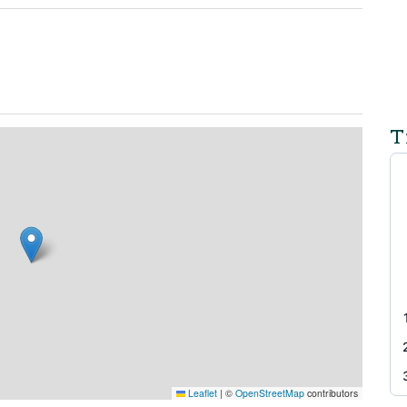
T
Leaflet
|
©
OpenStreetMap
contributors