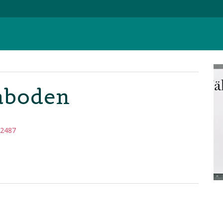
aboden
62487