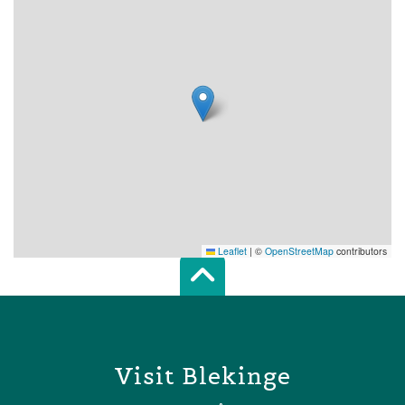
Leaflet
|
©
OpenStreetMap
contributors
Scroll top of 
Visit Blekinge