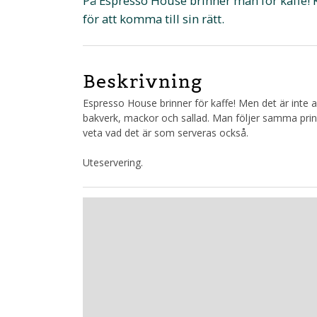
På Espresso House brinner man för kaffe
för att komma till sin rätt.
Beskrivning
Espresso House brinner för kaffe! Men det är inte al
bakverk, mackor och sallad. Man följer samma princ
veta vad det är som serveras också.
Uteservering.