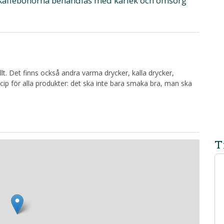
! Kaffebönorna behandlas med kärlek och omsorg
lt. Det finns också andra varma drycker, kalla drycker,
ip för alla produkter: det ska inte bara smaka bra, man ska
T