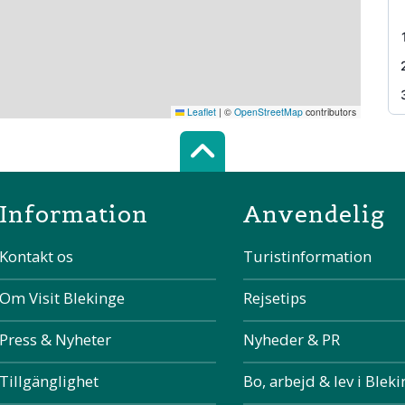
Leaflet
|
©
OpenStreetMap
contributors
Scroll top of 
Information
Anvendelig
Kontakt os
Turistinformation
Om Visit Blekinge
Rejsetips
Press & Nyheter
Nyheder & PR
Tillgänglighet
Bo, arbejd & lev i Blek