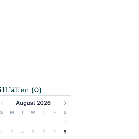
illfällen
(0)
August 2026
S
M
T
W
T
F
S
1
2
3
4
5
6
7
8