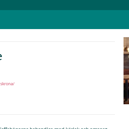
e
lskrona/