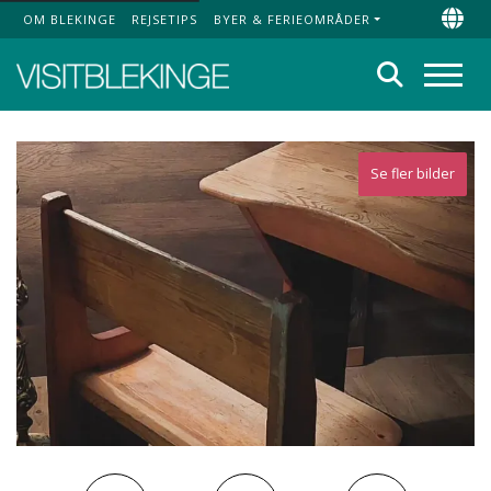
OM BLEKINGE
REJSETIPS
BYER & FERIEOMRÅDER
Top Menu
Chan
Søg
Menu
Se fler bilder