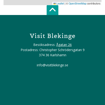
Leaflet
|
©
OpenStreetMap
contributors
Scroll top of 
Visit Blekinge
Besöksadress:
Ågatan 26
Postadress: Christopher Schrödersgatan 9
374 36 Karlshamn
info@visitblekinge.se