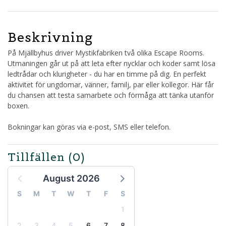
Beskrivning
På Mjällbyhus driver Mystikfabriken två olika Escape Rooms.
Utmaningen går ut på att leta efter nycklar och koder samt lösa
ledtrådar och klurigheter - du har en timme på dig. En perfekt
aktivitet för ungdomar, vänner, familj, par eller kollegor. Här får
du chansen att testa samarbete och förmåga att tänka utanför
boxen.
Bokningar kan göras via e-post, SMS eller telefon.
Tillfällen
(0)
August 2026
S
M
T
W
T
F
S
1
2
3
4
5
6
7
8