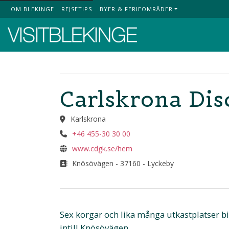
OM BLEKINGE
REJSETIPS
BYER & FERIEOMRÅDER
Top Menu
Carlskrona Dis
Karlskrona
+46 455-30 30 00
www.cdgk.se/hem
Knösövägen - 37160 - Lyckeby
Sex korgar och lika många utkastplatser b
intill Knösövägen.