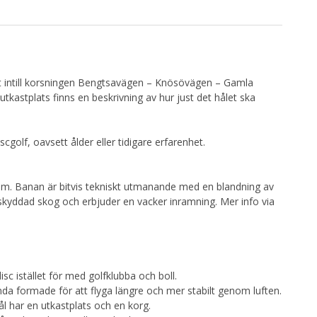
det intill korsningen Bengtsavägen – Knösövägen – Gamla
tkastplats finns en beskrivning av hur just det hålet ska
cgolf, oavsett ålder eller tidigare erfarenhet.
lm. Banan är bitvis tekniskt utmanande med en blandning av
skyddad skog och erbjuder en vacker inramning. Mer info via
isc istället för med golfklubba och boll.
nda formade för att flyga längre och mer stabilt genom luften.
hål har en utkastplats och en korg.