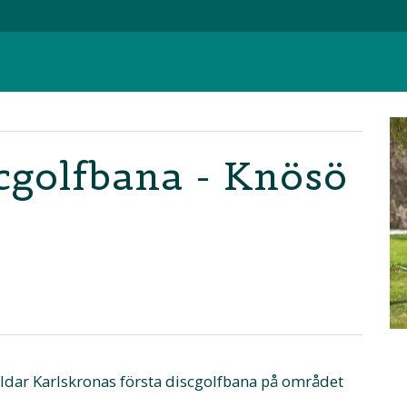
cgolfbana - Knösö
ildar Karlskronas första discgolfbana på området