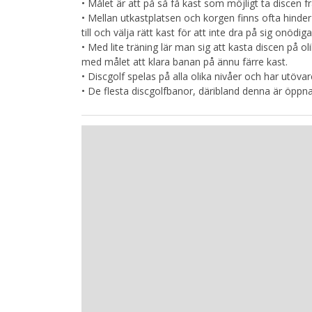
• Målet är att på så få kast som möjligt ta discen frå
• Mellan utkastplatsen och korgen finns ofta hinde
till och välja rätt kast för att inte dra på sig onödiga
• Med lite träning lär man sig att kasta discen på oli
med målet att klara banan på ännu färre kast.
• Discgolf spelas på alla olika nivåer och har utövare 
• De flesta discgolfbanor, däribland denna är öppna 