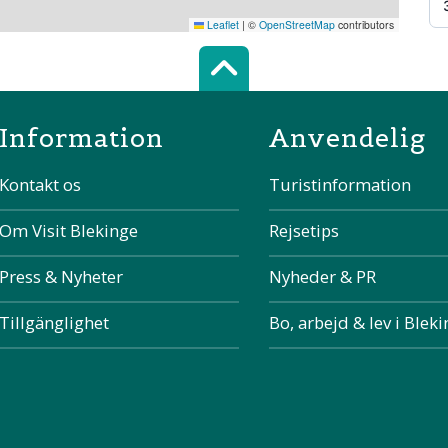
Leaflet
|
©
OpenStreetMap
contributors
Scroll top of 
Information
Anvendelig
Kontakt os
Turistinformation
Om Visit Blekinge
Rejsetips
Press & Nyheter
Nyheder & PR
Tillgänglighet
Bo, arbejd & lev i Blek