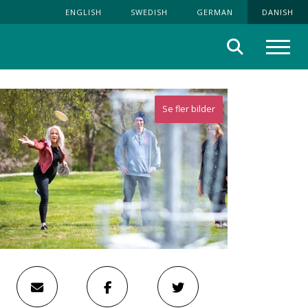
ENGLISH
SWEDISH
GERMAN
DANISH
Søg
Menu
Se fler bilder