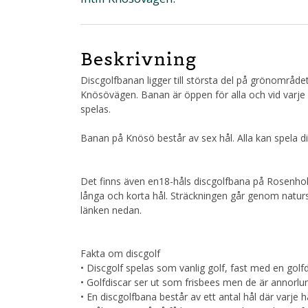
Beskrivning
Discgolfbanan ligger till största del på grönområ
Knösövägen. Banan är öppen för alla och vid varje u
spelas.
Banan på Knösö består av sex hål. Alla kan spela dis
Det finns även en18-håls discgolfbana på Rosenho
långa och korta hål. Sträckningen går genom natur
länken nedan.
Fakta om discgolf
• Discgolf spelas som vanlig golf, fast med en golfd
• Golfdiscar ser ut som frisbees men de är annorlu
• En discgolfbana består av ett antal hål där varje 