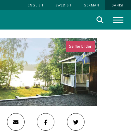
ENGLISH
SWEDISH
GERMAN
DANISH
Søg
Menu
Se fler bilder