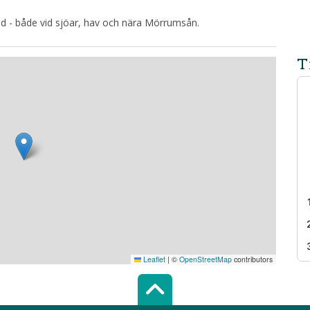
 - både vid sjöar, hav och nära Mörrumsån.
T
Leaflet
|
©
OpenStreetMap
contributors
Scroll top of 