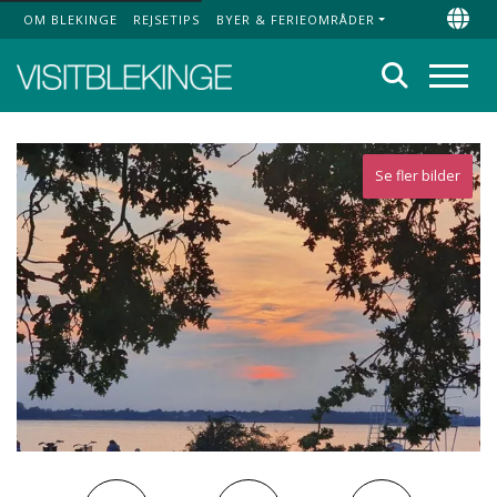
OM BLEKINGE
REJSETIPS
BYER & FERIEOMRÅDER
Top Menu
Chan
Søg
Menu
Se fler bilder