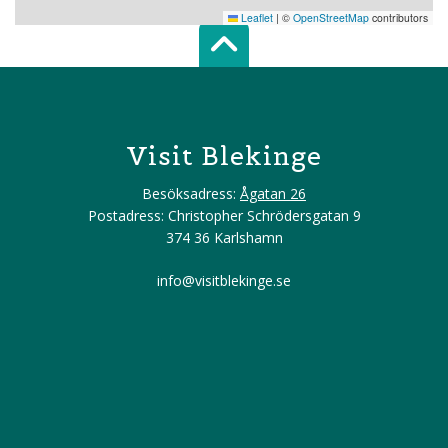
Leaflet
|
©
OpenStreetMap
contributors
Scroll top of 
Visit Blekinge
Besöksadress:
Ågatan 26
Postadress: Christopher Schrödersgatan 9
374 36 Karlshamn
info@visitblekinge.se