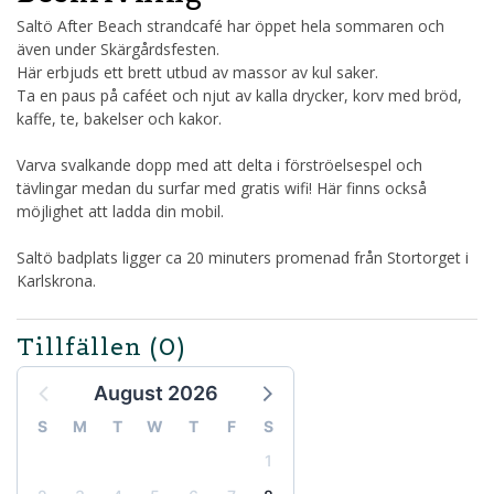
Saltö After Beach strandcafé har öppet hela sommaren och
även under Skärgårdsfesten.
Här erbjuds ett brett utbud av massor av kul saker.
Ta en paus på caféet och njut av kalla drycker, korv med bröd,
kaffe, te, bakelser och kakor.
Varva svalkande dopp med att delta i förströelsespel och
tävlingar medan du surfar med gratis wifi! Här finns också
möjlighet att ladda din mobil.
Saltö badplats ligger ca 20 minuters promenad från Stortorget i
Karlskrona.
Tillfällen
(0)
August 2026
S
M
T
W
T
F
S
1