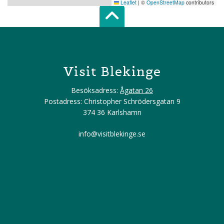
Leaflet
|
©
OpenStreetMap
contributors
Scroll top of 
Visit Blekinge
Besöksadress:
Ågatan 26
Postadress: Christopher Schrödersgatan 9
374 36 Karlshamn
info@visitblekinge.se