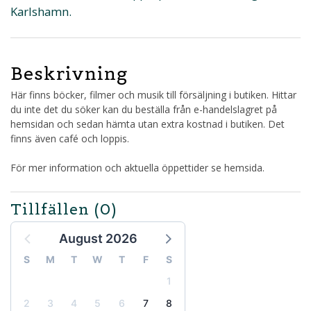
Karlshamn.
Beskrivning
Här finns böcker, filmer och musik till försäljning i butiken. Hittar
du inte det du söker kan du beställa från e-handelslagret på
hemsidan och sedan hämta utan extra kostnad i butiken. Det
finns även café och loppis.
För mer information och aktuella öppettider se hemsida.
Tillfällen
(0)
August 2026
S
M
T
W
T
F
S
1
2
3
4
5
6
7
8