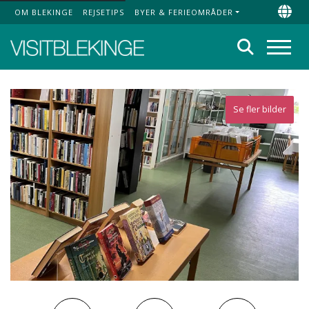
OM BLEKINGE
REJSETIPS
BYER & FERIEOMRÅDER
Top Menu
Chan
Søg
Menu
Se fler bilder