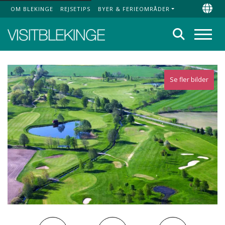
OM BLEKINGE
REJSETIPS
BYER & FERIEOMRÅDER
Top Menu
Chan
Søg
Menu
Se fler bilder