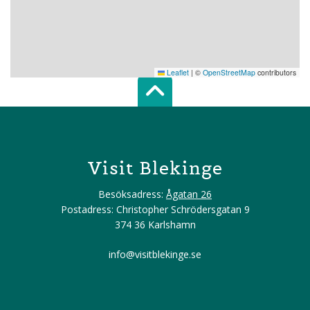
Leaflet
|
©
OpenStreetMap
contributors
Scroll top of 
Visit Blekinge
Besöksadress:
Ågatan 26
Postadress: Christopher Schrödersgatan 9
374 36 Karlshamn
info@visitblekinge.se