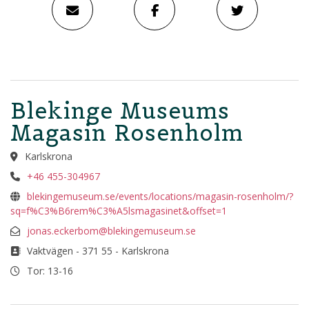
Blekinge Museums
Magasin Rosenholm
Karlskrona
+46 455-304967
blekingemuseum.se/events/locations/magasin-rosenholm/?
sq=f%C3%B6rem%C3%A5lsmagasinet&offset=1
jonas.eckerbom@blekingemuseum.se
Vaktvägen - 371 55 - Karlskrona
Tor: 13-16