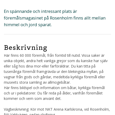
En spännande och intressant plats är
föremålsmagasinet på Rosenholm finns allt mellan
himmel och jord sparat.
Beskrivning
Här finns 60 000 föremål, från forntid till nutid. Vissa saker är
unika objekt, andra helt vanliga grejor som du kanske har själv
eller såg hos dina mor-eller farföräldrar. Du kan titta på
tusenåriga föremål framgrävda ur den blekingska myllan, på
vagnar från gods och gårdar, medeltida kyrkliga föremål eller
museets stora samling av allmogebåtar.
Här finns bildspel och information om båtar, kyrkliga föremål
och ur i pekdatorer. Du får reda på ålder, varifrån föremålet
kommer och vem som använt det.
Vägbeskrivning: Kör mot NKT Arena Karlskrona, vid Rosenholm,
följ Vaktvägen, sedan skyltning.