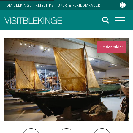
OM BLEKINGE
REJSETIPS
BYER & FERIEOMRÅDER
Top Menu
Chan
Søg
Menu
Se fler bilder