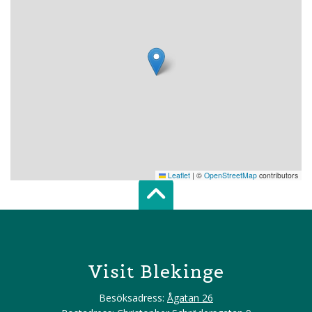
Leaflet
|
©
OpenStreetMap
contributors
Scroll top of 
Visit Blekinge
Besöksadress:
Ågatan 26