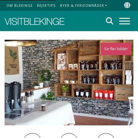
OM BLEKINGE
REJSETIPS
BYER & FERIEOMRÅDER
Top Menu
Chan
Søg
Menu
Se fler bilder