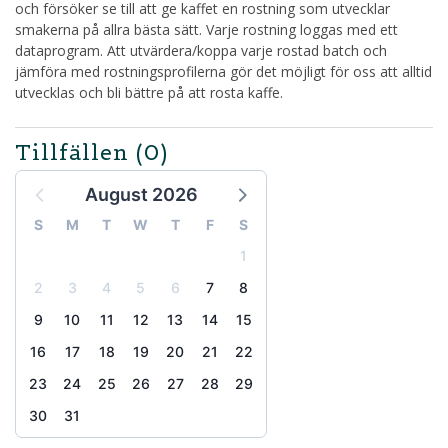
och försöker se till att ge kaffet en rostning som utvecklar
smakerna på allra bästa sätt. Varje rostning loggas med ett
dataprogram. Att utvärdera/koppa varje rostad batch och
jämföra med rostningsprofilerna gör det möjligt för oss att alltid
utvecklas och bli bättre på att rosta kaffe.
Tillfällen
(0)
August 2026
S
M
T
W
T
F
S
1
2
3
4
5
6
7
8
9
10
11
12
13
14
15
16
17
18
19
20
21
22
23
24
25
26
27
28
29
30
31