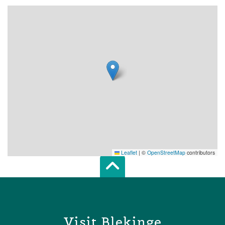
Leaflet
|
©
OpenStreetMap
contributors
Scroll top of 
Visit Blekinge