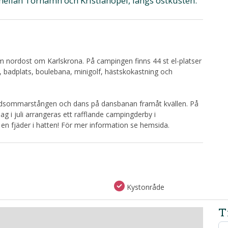
ellan Torhamn och Kristianopel, längs ostkusten.
 km nordost om Karlskrona. På campingen finns 44 st el-platser
ts, badplats, boulebana, minigolf, hästskokastning och
idsommarstången och dans på dansbanan framåt kvällen. På
ag i juli arrangeras ett rafflande campingderby i
 en fjäder i hatten! För mer information se hemsida.
Kystonråde
T