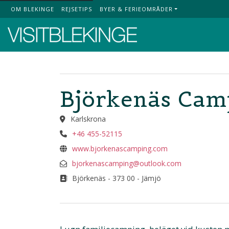
OM BLEKINGE
REJSETIPS
BYER & FERIEOMRÅDER
Top Menu
Björkenäs Cam
Karlskrona
+46 455-52115
www.bjorkenascamping.com
bjorkenascamping@outlook.com
Björkenäs - 373 00 - Jämjö