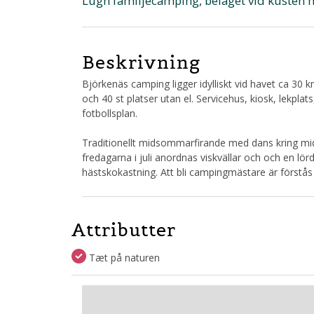
Lugn familjecamping, beläget vid kusten m
Beskrivning
Björkenäs camping ligger idylliskt vid havet ca 30
och 40 st platser utan el. Servicehus, kiosk, lekpla
fotbollsplan.
Traditionellt midsommarfirande med dans kring m
fredagarna i juli anordnas viskvällar och och en lörd
hästskokastning. Att bli campingmästare är förstås
Attributter
Tæt på naturen