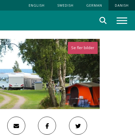
ENGLISH
SWEDISH
GERMAN
DANISH
Søg
Menu
Se fler bilder