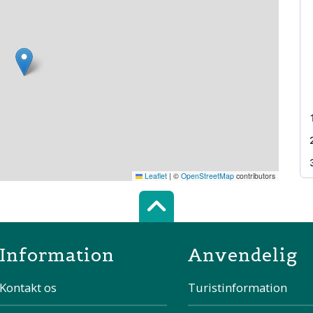
Leaflet
|
©
OpenStreetMap
contributors
Scroll top of 
Information
Anvendelig
Kontakt os
Turistinformation