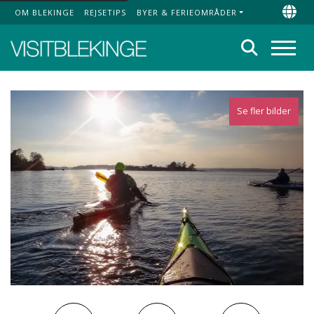
OM BLEKINGE
REJSETIPS
BYER & FERIEOMRÅDER
Top Menu
Chan
Søg
Menu
Se fler bilder