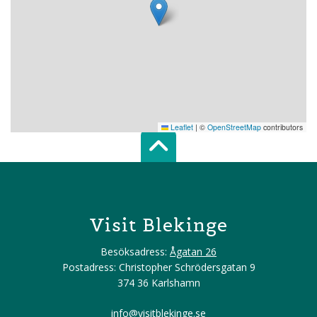
Leaflet
|
©
OpenStreetMap
contributors
Scroll top of 
Visit Blekinge
Besöksadress:
Ågatan 26
Postadress: Christopher Schrödersgatan 9
374 36 Karlshamn
info@visitblekinge.se