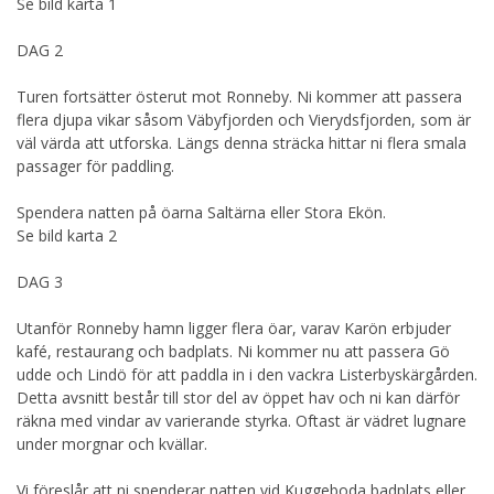
Se bild karta 1
DAG 2
Turen fortsätter österut mot Ronneby. Ni kommer att passera
flera djupa vikar såsom Väbyfjorden och Vierydsfjorden, som är
väl värda att utforska. Längs denna sträcka hittar ni flera smala
passager för paddling.
Spendera natten på öarna Saltärna eller Stora Ekön.
Se bild karta 2
DAG 3
Utanför Ronneby hamn ligger flera öar, varav Karön erbjuder
kafé, restaurang och badplats. Ni kommer nu att passera Gö
udde och Lindö för att paddla in i den vackra Listerbyskärgården.
Detta avsnitt består till stor del av öppet hav och ni kan därför
räkna med vindar av varierande styrka. Oftast är vädret lugnare
under morgnar och kvällar.
Vi föreslår att ni spenderar natten vid Kuggeboda badplats eller