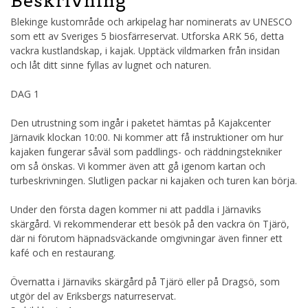
Beskrivning
Blekinge kustområde och arkipelag har nominerats av UNESCO
som ett av Sveriges 5 biosfärreservat. Utforska ARK 56, detta
vackra kustlandskap, i kajak. Upptäck vildmarken från insidan
och låt ditt sinne fyllas av lugnet och naturen.
DAG 1
Den utrustning som ingår i paketet hämtas på Kajakcenter
Järnavik klockan 10:00. Ni kommer att få instruktioner om hur
kajaken fungerar såväl som paddlings- och räddningstekniker
om så önskas. Vi kommer även att gå igenom kartan och
turbeskrivningen. Slutligen packar ni kajaken och turen kan börja.
Under den första dagen kommer ni att paddla i Järnaviks
skärgård. Vi rekommenderar ett besök på den vackra ön Tjärö,
där ni förutom häpnadsväckande omgivningar även finner ett
kafé och en restaurang.
Övernatta i Järnaviks skärgård på Tjärö eller på Dragsö, som
utgör del av Eriksbergs naturreservat.