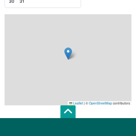
30
31
Leaflet
|
©
OpenStreetMap
contributors
Scroll top of 