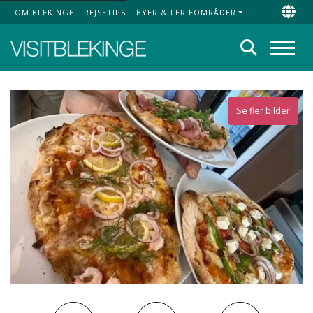
OM BLEKINGE
REJSETIPS
BYER & FERIEOMRÅDER
Top Menu
Chan
Søg
Menu
Se fler bilder