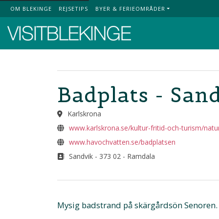
OM BLEKINGE
REJSETIPS
BYER & FERIEOMRÅDER
Top Menu
Badplats - San
Karlskrona
www.karlskrona.se/kultur-fritid-och-turism/natur-
www.havochvatten.se/badplatsen
Sandvik - 373 02 - Ramdala
Mysig badstrand på skärgårdsön Senoren.