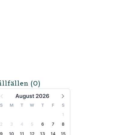
illfällen
(0)
August 2026
S
M
T
W
T
F
S
1
2
3
4
5
6
7
8
9
10
11
12
13
14
15