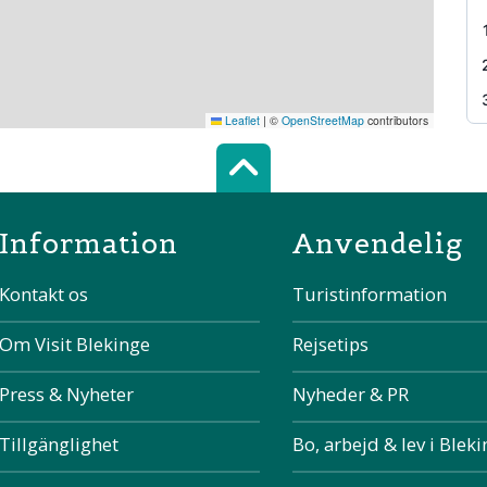
Leaflet
|
©
OpenStreetMap
contributors
Scroll top of 
Information
Anvendelig
Kontakt os
Turistinformation
Om Visit Blekinge
Rejsetips
Press & Nyheter
Nyheder & PR
Tillgänglighet
Bo, arbejd & lev i Blek