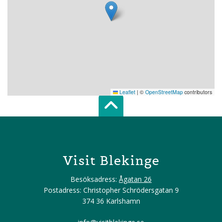
Leaflet
|
©
OpenStreetMap
contributors
Scroll top of 
Visit Blekinge
Besöksadress:
Ågatan 26
Postadress: Christopher Schrödersgatan 9
374 36 Karlshamn