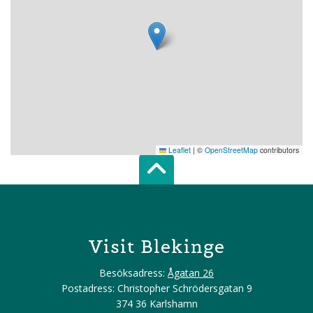
Leaflet
|
©
OpenStreetMap
contributors
Scroll top of 
Visit Blekinge
Besöksadress:
Ågatan 26
Postadress: Christopher Schrödersgatan 9
374 36 Karlshamn