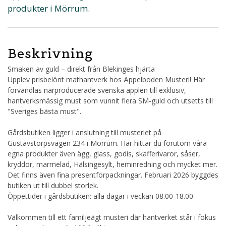
produkter i Mörrum.
Beskrivning
Smaken av guld – direkt från Blekinges hjärta
Upplev prisbelönt mathantverk hos Äppelboden Musteri! Här
förvandlas närproducerade svenska äpplen till exklusiv,
hantverksmässig must som vunnit flera SM-guld och utsetts till
"Sveriges bästa must".
Gårdsbutiken ligger i anslutning till musteriet på
Gustavstorpsvägen 234 i Mörrum. Här hittar du förutom våra
egna produkter även ägg, glass, godis, skafferivaror, såser,
kryddor, marmelad, Hälsingesylt, heminredning och mycket mer.
Det finns även fina presentförpackningar. Februari 2026 byggdes
butiken ut till dubbel storlek.
Öppettider i gårdsbutiken: alla dagar i veckan 08.00-18.00.
Välkommen till ett familjeägt musteri där hantverket står i fokus