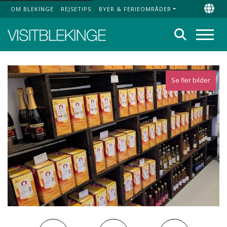
OM BLEKINGE
REJSETIPS
BYER & FERIEOMRÅDER
Top Menu
Chan
Søg
Menu
Se fler bilder