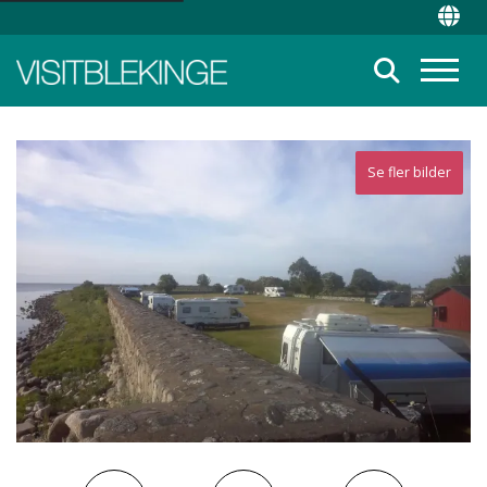
Top Menu
Chan
Suche
Menü
Se fler bilder