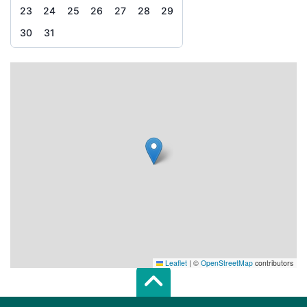
23
24
25
26
27
28
29
30
31
Leaflet
|
©
OpenStreetMap
contributors
Scroll top of 