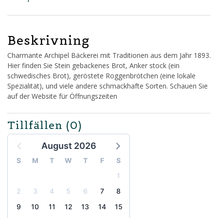
Beskrivning
Charmante Archipel Bäckerei mit Traditionen aus dem Jahr 1893.
Hier finden Sie Stein gebackenes Brot, Anker stock (ein
schwedisches Brot), geröstete Roggenbrötchen (eine lokale
Spezialität), und viele andere schmackhafte Sorten. Schauen Sie
auf der Website für Öffnungszeiten
Tillfällen
(0)
August 2026
S
M
T
W
T
F
S
1
2
3
4
5
6
7
8
9
10
11
12
13
14
15