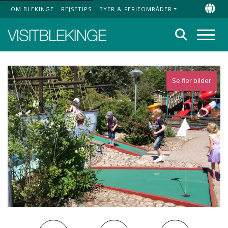
OM BLEKINGE
REJSETIPS
BYER & FERIEOMRÅDER
Top Menu
Chan
Søg
Menu
Se fler bilder