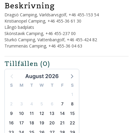
Beskrivning
Dragsö Camping, Världsarvsgolf, +46 455-153 54
Kristianopel Camping, +46 455-36 61 30
Långö badplats
Skönstavik Camping, +46 455-237 00
Sturkö Camping, Vattenbangolf, +46 455-424 82
Trummenäs Camping, +46 455-36 04 63
Tillfällen
(0)
August 2026
S
M
T
W
T
F
S
1
2
3
4
5
6
7
8
9
10
11
12
13
14
15
16
17
18
19
20
21
22
23
24
25
26
27
28
29