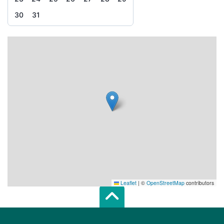
30
31
Leaflet
|
©
OpenStreetMap
contributors
Scroll top of 