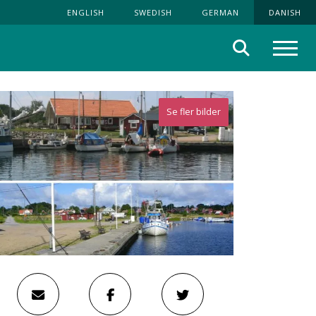
ENGLISH
SWEDISH
GERMAN
DANISH
Søg
Menu
Se fler bilder