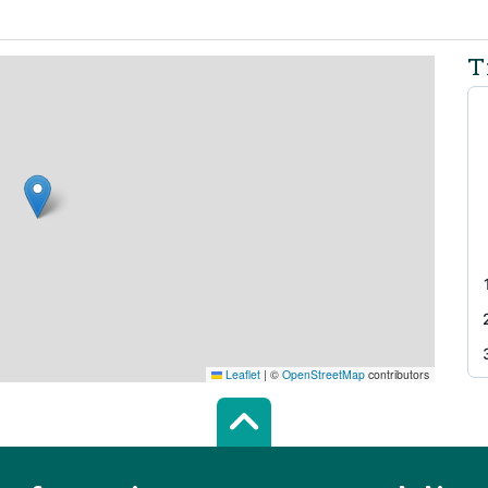
T
Leaflet
|
©
OpenStreetMap
contributors
Scroll top of 