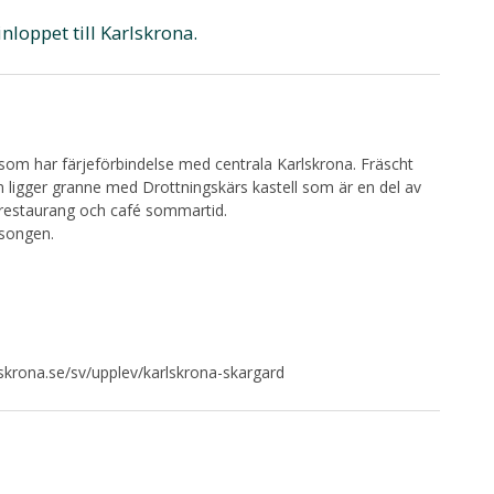
loppet till Karlskrona.
om har färjeförbindelse med centrala Karlskrona. Fräscht
ligger granne med Drottningskärs kastell som är en del av
t restaurang och café sommartid.
songen.
skrona.se/sv/upplev/karlskrona-skargard