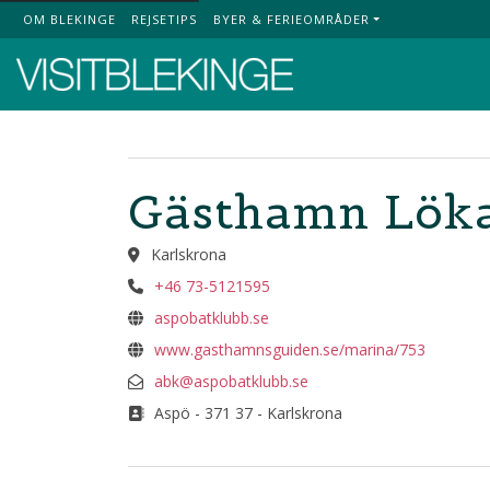
OM BLEKINGE
REJSETIPS
BYER & FERIEOMRÅDER
Top Menu
Gästhamn Lök
Karlskrona
+46 73-5121595
aspobatklubb.se
www.gasthamnsguiden.se/marina/753
abk@aspobatklubb.se
Aspö - 371 37 - Karlskrona