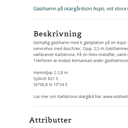
Gästhamn på skärgårdsön Aspö, vid stora in
Beskrivning
Gemytlig gästhamn med 6 gästplatser på ön Aspö s
servicehus med dusch/wc. Djup: 2,5 m Gästhamnen 
världsarvet Karlskrona. På ön finns mataffär, sam
Telefonen är endast bemannad under gästhamnsä
Hamndjup 2-2,8 m
Sjökort 821 E
56°06,8 N 15°34 E
Läs mer om Karlskrona skärgård här: www.visitkarl
Attributter