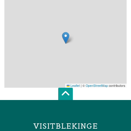
Leaflet
|
©
OpenStreetMap
contributors
Scroll top of 
VISITBLEKINGE