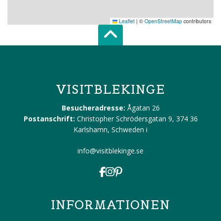
Leaflet
|
©
OpenStreetMap
contributors
Scroll top of 
VISITBLEKINGE
Besucheradresse:
Ågatan 26
Postanschrift:
Christopher Schrödersgatan 9, 374 36
Karlshamn, Schweden
i
info@visitblekinge.se
INFORMATIONEN