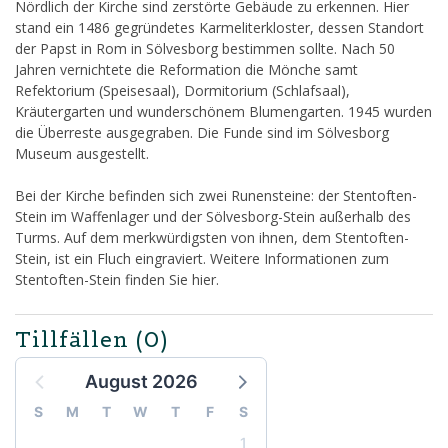
Nördlich der Kirche sind zerstörte Gebäude zu erkennen. Hier
stand ein 1486 gegründetes Karmeliterkloster, dessen Standort
der Papst in Rom in Sölvesborg bestimmen sollte. Nach 50
Jahren vernichtete die Reformation die Mönche samt
Refektorium (Speisesaal), Dormitorium (Schlafsaal),
Kräutergarten und wunderschönem Blumengarten. 1945 wurden
die Überreste ausgegraben. Die Funde sind im Sölvesborg
Museum ausgestellt.
Bei der Kirche befinden sich zwei Runensteine: der Stentoften-
Stein im Waffenlager und der Sölvesborg-Stein außerhalb des
Turms. Auf dem merkwürdigsten von ihnen, dem Stentoften-
Stein, ist ein Fluch eingraviert. Weitere Informationen zum
Stentoften-Stein finden Sie hier.
Tillfällen
(0)
August 2026
S
M
T
W
T
F
S
1