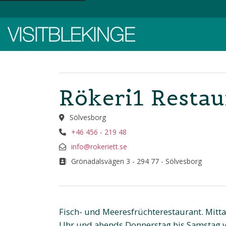
Top Menu
Rökeri1 Restau
Sölvesborg
+46 456 - 219 48
info@rokeriett.se
Grönadalsvägen 3 - 294 77 - Sölvesborg
Fisch- und Meeresfrüchterestaurant. Mit
Uhr und abends Donnerstag bis Samstag vo