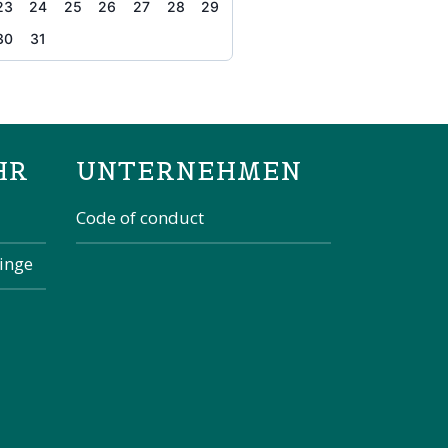
23
24
25
26
27
28
29
30
31
the page
HR
UNTERNEHMEN
Code of conduct
kinge