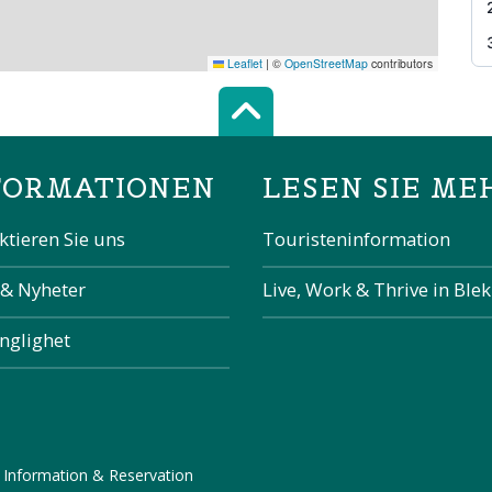
Leaflet
|
©
OpenStreetMap
contributors
Scroll top of 
FORMATIONEN
LESEN SIE ME
ktieren Sie uns
Touristeninformation
 & Nyheter
Live, Work & Thrive in Ble
änglighet
 Information & Reservation