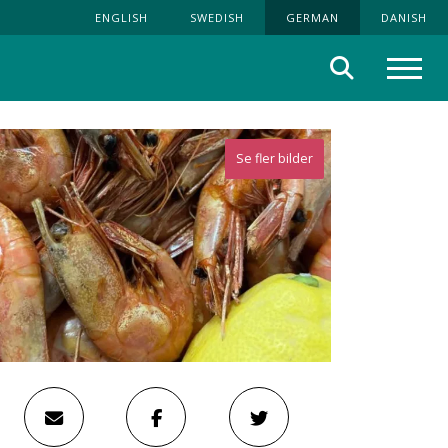
ENGLISH
SWEDISH
GERMAN
DANISH
Suche
Menü
Se fler bilder