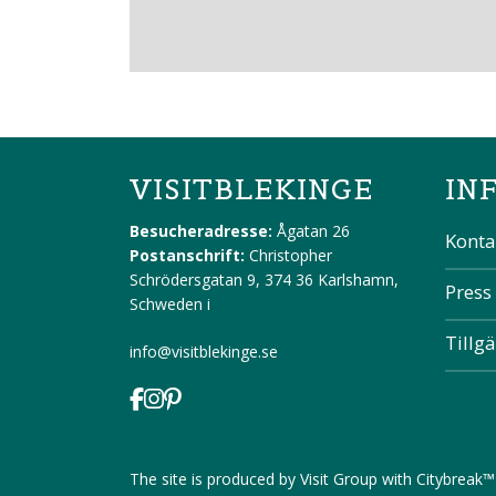
VISITBLEKINGE
IN
Besucheradresse:
Ågatan 26
Konta
Postanschrift:
Christopher
Schrödersgatan 9, 374 36 Karlshamn,
Press
Schweden
i
Tillg
info@visitblekinge.se
The site is produced by
Visit Group
with
Citybreak™