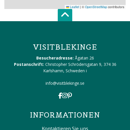
Leaflet
|
©
OpenStreetMap
contributors
Scroll top of 
VISITBLEKINGE
Besucheradresse:
Ågatan 26
Postanschrift:
Christopher Schrödersgatan 9, 374 36
Karlshamn, Schweden
i
info@visitblekinge.se
INFORMATIONEN
Kontaktieren Sie uns