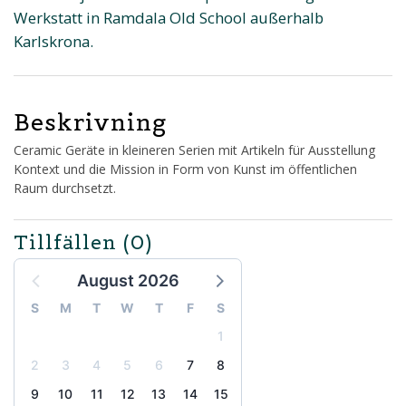
Werkstatt in Ramdala Old School außerhalb
Karlskrona.
Beskrivning
Ceramic Geräte in kleineren Serien mit Artikeln für Ausstellung
Kontext und die Mission in Form von Kunst im öffentlichen
Raum durchsetzt.
Tillfällen
(0)
August 2026
S
M
T
W
T
F
S
1
2
3
4
5
6
7
8
9
10
11
12
13
14
15