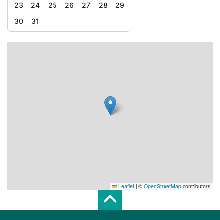
23
24
25
26
27
28
29
30
31
Leaflet
|
©
OpenStreetMap
contributors
Scroll top of 