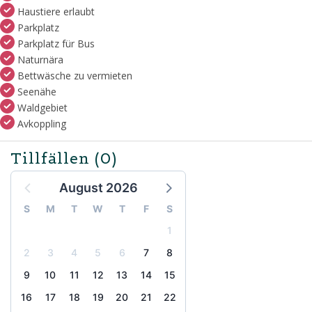
Haustiere erlaubt
Parkplatz
Parkplatz für Bus
Naturnära
Bettwäsche zu vermieten
Seenähe
Waldgebiet
Avkoppling
Tillfällen
(0)
August 2026
S
M
T
W
T
F
S
1
2
3
4
5
6
7
8
9
10
11
12
13
14
15
16
17
18
19
20
21
22