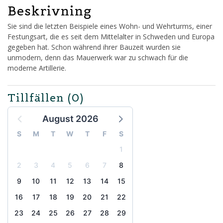
Beskrivning
Sie sind die letzten Beispiele eines Wohn- und Wehrturms, einer
Festungsart, die es seit dem Mittelalter in Schweden und Europa
gegeben hat. Schon während ihrer Bauzeit wurden sie
unmodern, denn das Mauerwerk war zu schwach für die
moderne Artillerie.
Tillfällen
(0)
August 2026
S
M
T
W
T
F
S
1
2
3
4
5
6
7
8
9
10
11
12
13
14
15
16
17
18
19
20
21
22
23
24
25
26
27
28
29