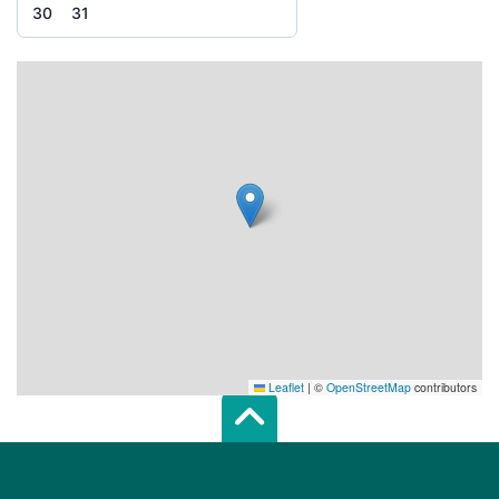
30
31
Leaflet
|
©
OpenStreetMap
contributors
Scroll top of 