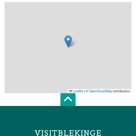
Leaflet
|
©
OpenStreetMap
contributors
Scroll top of 
VISITBLEKINGE