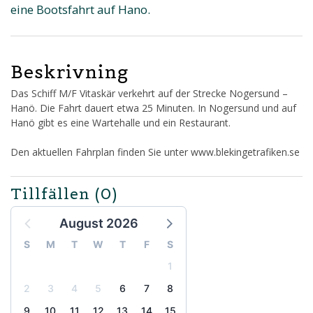
eine Bootsfahrt auf Hano.
Beskrivning
Das Schiff M/F Vitaskär verkehrt auf der Strecke Nogersund –
Hanö. Die Fahrt dauert etwa 25 Minuten. In Nogersund und auf
Hanö gibt es eine Wartehalle und ein Restaurant.
Den aktuellen Fahrplan finden Sie unter www.blekingetrafiken.se
Tillfällen
(0)
August 2026
S
M
T
W
T
F
S
1
2
3
4
5
6
7
8
9
10
11
12
13
14
15