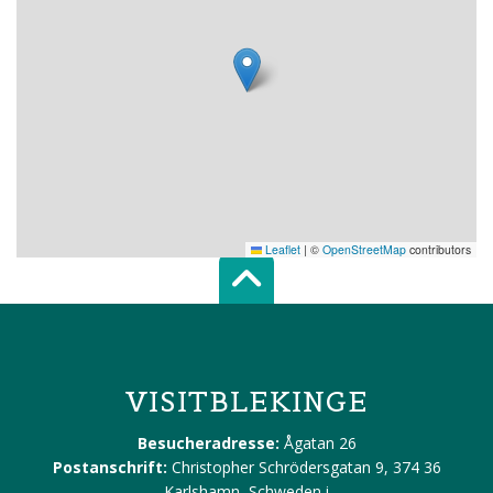
Leaflet
|
©
OpenStreetMap
contributors
Scroll top of 
VISITBLEKINGE
Besucheradresse:
Ågatan 26
Postanschrift:
Christopher Schrödersgatan 9, 374 36
Karlshamn, Schweden
i