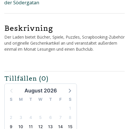
der Södergatan
Beskrivning
Der Laden bietet Bücher, Spiele, Puzzles, Scrapbooking-Zubehör
und originelle Geschenkartikel an und veranstaltet außerdem
einmal im Monat Lesungen und einen Buchclub.
Tillfällen
(0)
August 2026
S
M
T
W
T
F
S
1
2
3
4
5
6
7
8
9
10
11
12
13
14
15